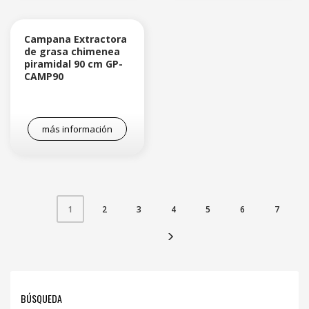
Campana Extractora
de grasa chimenea
piramidal 90 cm GP-
CAMP90
más información
2
3
4
5
6
7
1
BÚSQUEDA