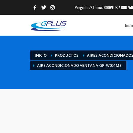
Preguntas? Llama:
800PLUS / 800758
ARCHIVES
Inicio
CATEGORIES
No hay categorías
META
INICIO
PRODUCTOS
AIRES ACONDICIONADO
AIRE ACONDICIONADO VENTANA GP-W051MS
Acceder
Feed de entradas
Feed de comentarios
WordPress.org
HOW TO SHOP
1
2
Login or create new account.
R
If you still have problems, please let us know, by sen