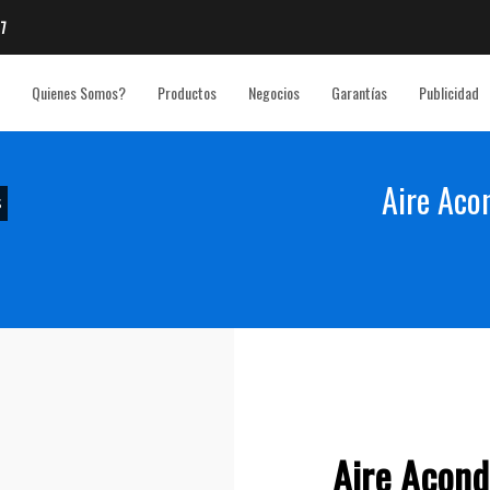
7
Quienes Somos?
Productos
Negocios
Garantías
Publicidad
Aire Aco
S
3
eview your order.
Payment &
FREE
shipmen
ding an email to support@website.com . Thank you!
Aire Acond