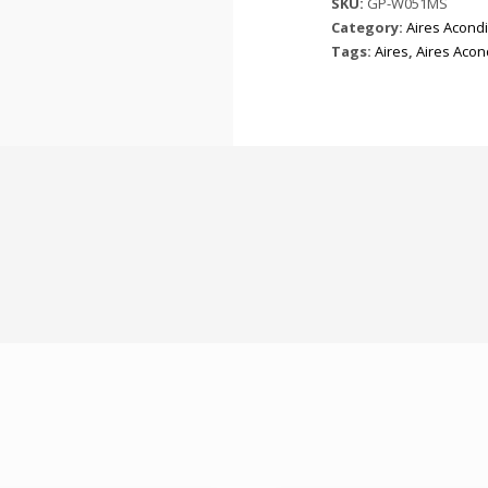
SKU:
GP-W051MS
Category:
Aires Acond
Tags:
Aires
,
Aires Acon